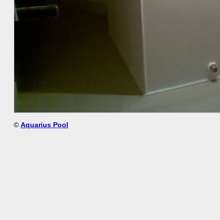
©
Aquarius Pool